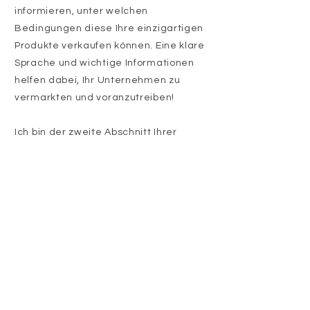
informieren, unter welchen
Bedingungen diese Ihre einzigartigen
Produkte verkaufen können. Eine klare
Sprache und wichtige Informationen
helfen dabei, Ihr Unternehmen zu
vermarkten und voranzutreiben!
Ich bin der zweite Abschnitt Ihrer
Großhändlerinfo. Klicken Sie hier, um
Ihren eigenen Text hinzuzufügen und
mich zu bearbeiten. Klicken Sie
einfach auf „Text bearbeiten“ oder
doppelklicken Sie, um Ihren Inhalt
hinzuzufügen und die Fonts zu ändern.
Ziehen Sie mich an die gewünschte
Stelle auf Ihrer Seite. Dies ist der
ideale Ort, um einen langen Text über
Ihr Unternehmen zu schreiben.