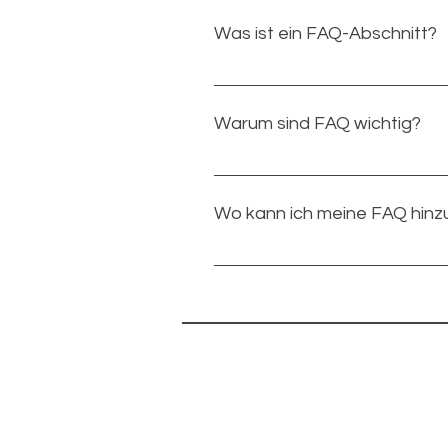
Was ist ein FAQ-Abschnitt?
Mit einem FAQ-Abschnitt kannst
Versandoptionen?“, „Was sind di
Warum sind FAQ wichtig?
Über FAQ erhalten Website-Bes
erleichtern außerdem die Navig
Wo kann ich meine FAQ hinz
Du kannst FAQ zu jeder beliebi