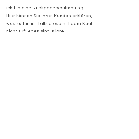
Ich bin eine Rückgabebestimmung.
Hier können Sie Ihren Kunden erklären,
was zu tun ist, falls diese mit dem Kauf
nicht zufrieden sind. Klare
Rückgabebestimmungen sind
rechtlich vorgeschrieben und sind eine
gute Möglichkeit, das Vertrauen Ihrer
Kunden zu gewinnen.
Ich bin der zweite Absatz Ihrer
Rückgabebestimmung. Klicken Sie
hier, um Ihren eigenen Text
hinzuzufügen und mich zu bearbeiten.
Klicken Sie einfach auf „Text
bearbeiten“ oder doppelklicken Sie,
um Ihren Inhalt hinzuzufügen und die
Fonts zu ändern. Hier können Sie Ihren